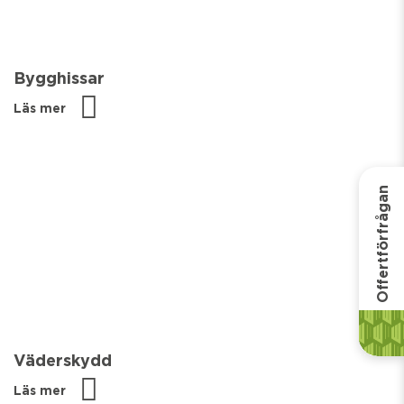
Bygghissar
Läs mer
Offertförfrågan
Väderskydd
Läs mer